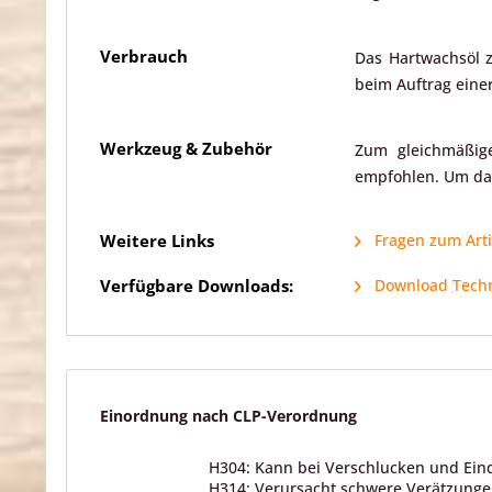
Verbrauch
Das Hartwachsöl z
beim Auftrag einer
Werkzeug & Zubehör
Zum gleichmäßig
empfohlen. Um das
Weitere Links
Fragen zum Arti
Verfügbare Downloads:
Download Techni
Einordnung nach CLP-Verordnung
H304: Kann bei Verschlucken und Eind
H314: Verursacht schwere Verätzung