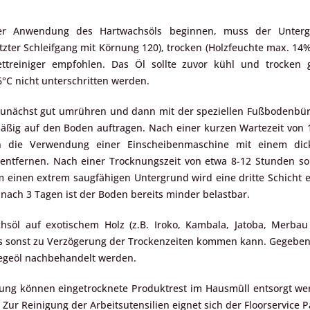
er Anwendung des Hartwachsöls beginnen, muss der Untergru
etzter Schleifgang mit Körnung 120), trocken (Holzfeuchte max. 14
kettreiniger empfohlen. Das Öl sollte zuvor kühl und trocken 
°C nicht unterschritten werden.
zunächst gut umrühren und dann mit der speziellen Fußbodenbü
ßig auf den Boden auftragen. Nach einer kurzen Wartezeit von 10
ch die Verwendung einer Einscheibenmaschine mit einem di
entfernen. Nach einer Trocknungszeit von etwa 8-12 Stunden soll
m einen extrem saugfähigen Untergrund wird eine dritte Schicht 
 nach 3 Tagen ist der Boden bereits minder belastbar.
söl auf exotischem Holz (z.B. Iroko, Kambala, Jatoba, Merbau 
s sonst zu Verzögerung der Trockenzeiten kommen kann. Gegeben
legeöl nachbehandelt werden.
g können eingetrocknete Produktrest im Hausmüll entsorgt werd
Zur Reinigung der Arbeitsutensilien eignet sich der Floorservice P