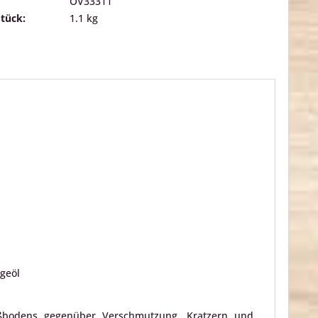
OV33311
Stück:
1.1 kg
egeöl
fußbodens gegenüber Verschmutzung, Kratzern und