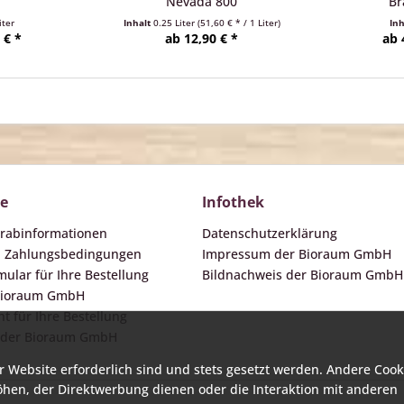
Nevada 800
Br
iter
Inhalt
0.25 Liter
(51,60 € * / 1 Liter)
In
 € *
ab 12,90 € *
ab 
ce
Infothek
orabinformationen
Datenschutzerklärung
d Zahlungsbedingungen
Impressum der Bioraum GmbH
ular für Ihre Bestellung
Bildnachweis der Bioraum GmbH
 Bioraum GmbH
t für Ihre Bestellung
 der Bioraum GmbH
r Website erforderlich sind und stets gesetzt werden. Andere Cook
öhen, der Direktwerbung dienen oder die Interaktion mit anderen