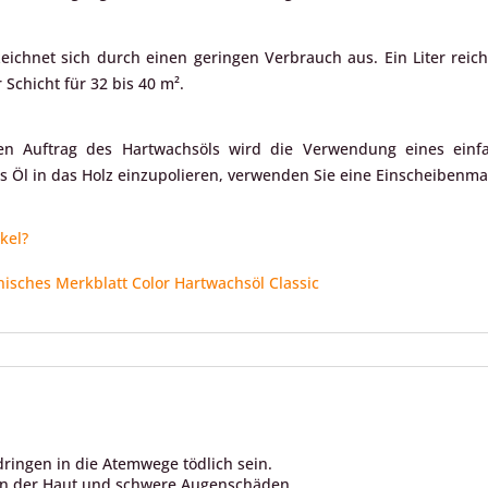
eichnet sich durch einen geringen Verbrauch aus. Ein Liter reich
 Schicht für 32 bis 40 m².
en Auftrag des Hartwachsöls wird die Verwendung eines einf
 Öl in das Holz einzupolieren, verwenden Sie eine Einscheibenm
kel?
sches Merkblatt Color Hartwachsöl Classic
ringen in die Atemwege tödlich sein.
en der Haut und schwere Augenschäden.