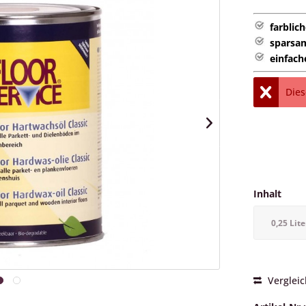
farblic
sparsa
einfach
Dies
Inhalt
0,25 Lite
Verglei