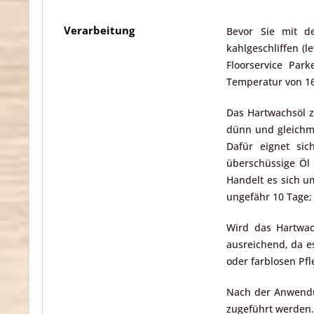
Verarbeitung
Bevor Sie mit d
kahlgeschliffen (l
Floorservice Par
Temperatur von 16
Das Hartwachsöl 
dünn und gleichmä
Dafür eignet si
überschüssige Öl 
Handelt es sich u
ungefähr 10 Tage;
Wird das Hartwach
ausreichend, da e
oder farblosen Pf
Nach der Anwendun
zugeführt werden. 