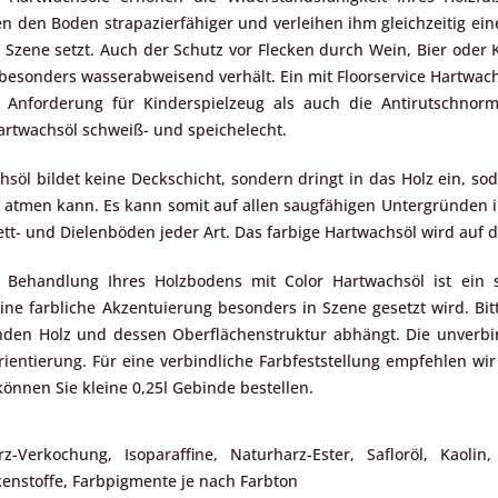
n den Boden strapazierfähiger und verleihen ihm gleichzeitig eine
 Szene setzt. Auch der Schutz vor Flecken durch Wein, Bier oder K
 besonders wasserabweisend verhält. Ein mit Floorservice Hartwac
 Anforderung für Kinderspielzeug als auch die Antirutschnorm
rtwachsöl schweiß- und speichelecht.
söl bildet keine Deckschicht, sondern dringt in das Holz ein, sod
n atmen kann. Es kann somit auf allen saugfähigen Untergründen
ett- und Dielenböden jeder Art. Das farbige Hartwachsöl wird auf 
 Behandlung Ihres Holzbodens mit Color Hartwachsöl ist ein s
ine farbliche Akzentuierung besonders in Szene gesetzt wird. Bit
en Holz und dessen Oberflächenstruktur abhängt. Die unverbind
ientierung. Für eine verbindliche Farbfeststellung empfehlen wir
önnen Sie kleine 0,25l Gebinde bestellen.
rz-Verkochung, Isoparaffine, Naturharz-Ester, Safloröl, Kaoli
enstoffe, Farbpigmente je nach Farbton