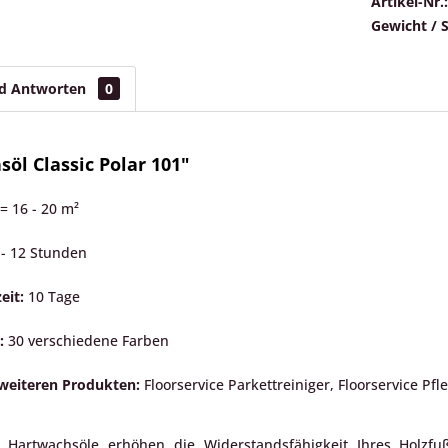
Artikel-Nr.:
Gewicht / 
nd Antworten
0
öl Classic Polar 101"
 = 16 - 20 m²
 - 12 Stunden
eit:
10 Tage
n:
30 verschiedene Farben
weiteren Produkten:
Floorservice Parkettreiniger, Floorservice Pfl
or Hartwachsöle erhöhen die Widerstandsfähigkeit Ihres Holz