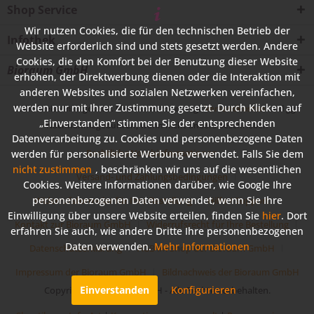
Shop Service
Wir nutzen Cookies, die für den technischen Betrieb der
Infothek
Website erforderlich sind und stets gesetzt werden. Andere
Cookies, die den Komfort bei der Benutzung dieser Website
Bioraum GmbH
erhöhen, der Direktwerbung dienen oder die Interaktion mit
anderen Websites und sozialen Netzwerken vereinfachen,
werden nur mit Ihrer Zustimmung gesetzt. Durch Klicken auf
* Alle Preise inkl. gesetzl. Mehrwertsteuer zzgl.
Versandkosten
und ggf.
„Einverstanden“ stimmen Sie der entsprechenden
Nachnahmegebühren, wenn nicht anders beschrieben
Datenverarbeitung zu. Cookies und personenbezogene Daten
Rechtliche Vorabinformationen
werden für personalisierte Werbung verwendet. Falls Sie dem
nicht zustimmen
, beschränken wir uns auf die wesentlichen
Versand- und Zahlungsbedingungen
Cookies. Weitere Informationen darüber, wie Google Ihre
personenbezogenen Daten verwendet, wenn Sie Ihre
Widerrufsformular für Ihre Bestellung
Hilfe / Support
Einwilligung über unsere Website erteilen, finden Sie
hier
. Dort
Kontakt zur Bioraum GmbH
Widerrufsrecht für Ihre Bestellung
erfahren Sie auch, wie andere Dritte Ihre personenbezogenen
Daten verwenden.
Mehr Informationen
Datenschutzerklärung
AGB im Shop der Bioraum GmbH
Impressum der Bioraum GmbH
Bildnachweis der Bioraum GmbH
Einverstanden
Konfigurieren
Copyright © Bioraum GmbH - Alle Rechte vorbehalten.