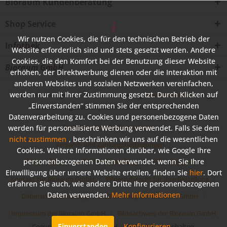
Bioraum Kundenberatung
Shop Service
Wir nutzen Cookies, die für den technischen Betrieb der
Infothek
Website erforderlich sind und stets gesetzt werden. Andere
Cookies, die den Komfort bei der Benutzung dieser Website
Bioraum GmbH
erhöhen, der Direktwerbung dienen oder die Interaktion mit
anderen Websites und sozialen Netzwerken vereinfachen,
werden nur mit Ihrer Zustimmung gesetzt. Durch Klicken auf
* Alle Preise inkl. gesetzl. Mehrwertsteuer zzgl.
Versandkosten
und ggf.
„Einverstanden“ stimmen Sie der entsprechenden
Nachnahmegebühren, wenn nicht anders beschrieben
Datenverarbeitung zu. Cookies und personenbezogene Daten
Rechtliche Vorabinformationen
werden für personalisierte Werbung verwendet. Falls Sie dem
nicht zustimmen
, beschränken wir uns auf die wesentlichen
Versand- und Zahlungsbedingungen
Cookies. Weitere Informationen darüber, wie Google Ihre
personenbezogenen Daten verwendet, wenn Sie Ihre
Widerrufsformular für Ihre Bestellung
Hilfe / Support
Einwilligung über unsere Website erteilen, finden Sie
hier
. Dort
Kontakt zur Bioraum GmbH
Widerrufsrecht für Ihre Bestellung
erfahren Sie auch, wie andere Dritte Ihre personenbezogenen
Daten verwenden.
Mehr Informationen
Datenschutzerklärung
AGB im Shop der Bioraum GmbH
Impressum der Bioraum GmbH
Bildnachweis der Bioraum GmbH
Einverstanden
Konfigurieren
Copyright © Bioraum GmbH - Alle Rechte vorbehalten.