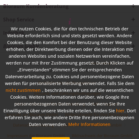
Bioraum Kundenberatung
Shop Service
Wir nutzen Cookies, die für den technischen Betrieb der
Infothek
Website erforderlich sind und stets gesetzt werden. Andere
Cookies, die den Komfort bei der Benutzung dieser Website
Bioraum GmbH
erhöhen, der Direktwerbung dienen oder die Interaktion mit
anderen Websites und sozialen Netzwerken vereinfachen,
werden nur mit Ihrer Zustimmung gesetzt. Durch Klicken auf
* Alle Preise inkl. gesetzl. Mehrwertsteuer zzgl.
Versandkosten
und ggf.
„Einverstanden“ stimmen Sie der entsprechenden
Nachnahmegebühren, wenn nicht anders beschrieben
Datenverarbeitung zu. Cookies und personenbezogene Daten
Rechtliche Vorabinformationen
werden für personalisierte Werbung verwendet. Falls Sie dem
nicht zustimmen
, beschränken wir uns auf die wesentlichen
Versand- und Zahlungsbedingungen
Cookies. Weitere Informationen darüber, wie Google Ihre
personenbezogenen Daten verwendet, wenn Sie Ihre
Widerrufsformular für Ihre Bestellung
Hilfe / Support
Einwilligung über unsere Website erteilen, finden Sie
hier
. Dort
Kontakt zur Bioraum GmbH
Widerrufsrecht für Ihre Bestellung
erfahren Sie auch, wie andere Dritte Ihre personenbezogenen
Daten verwenden.
Mehr Informationen
Datenschutzerklärung
AGB im Shop der Bioraum GmbH
Impressum der Bioraum GmbH
Bildnachweis der Bioraum GmbH