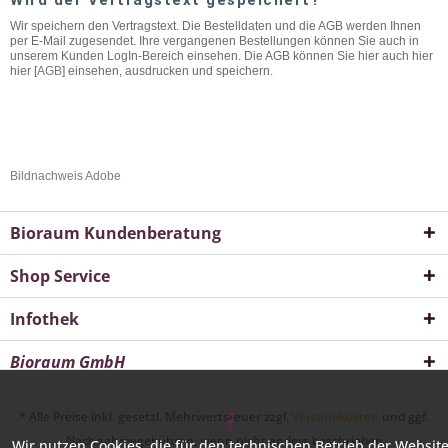
Wird der Vertragstext gespeichert?
Wir speichern den Vertragstext. Die Bestelldaten und die AGB werden Ihnen
per E-Mail zugesendet. Ihre vergangenen Bestellungen können Sie auch in
unserem Kunden LogIn-Bereich einsehen. Die AGB können Sie hier auch hier
hier [
AGB
] einsehen, ausdrucken und speichern.
Bildnachweis Adobe
Bioraum Kundenberatung
Shop Service
Infothek
Bioraum GmbH
* Alle Preise inkl. gesetzl. Mehrwertsteuer zzgl.
Versandkosten
und ggf.
Nachnahmegebühren, wenn nicht anders beschrieben
Wir nutzen Cookies, die für den technischen Betrieb der Websit