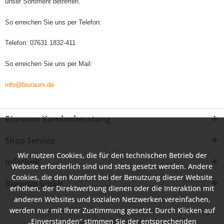
unser Sortiment betreffen.
So erreichen Sie uns per Telefon:
Telefon: 07631 1832-411
So erreichen Sie uns per Mail:
info@bioraum.de
Bioraum Kundenberatung
Shop Service
Wir nutzen Cookies, die für den technischen Betrieb der
Infothek
Website erforderlich sind und stets gesetzt werden. Andere
Cookies, die den Komfort bei der Benutzung dieser Website
Bioraum GmbH
erhöhen, der Direktwerbung dienen oder die Interaktion mit
anderen Websites und sozialen Netzwerken vereinfachen,
werden nur mit Ihrer Zustimmung gesetzt. Durch Klicken auf
* Alle Preise inkl. gesetzl. Mehrwertsteuer zzgl.
Versandkosten
und ggf.
„Einverstanden“ stimmen Sie der entsprechenden
Nachnahmegebühren, wenn nicht anders beschrieben