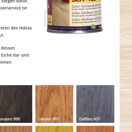
 sorgen dafür,
oorservice ist
Poren des Holzes
ur.
d dessen
 Eiche dar und
 einen