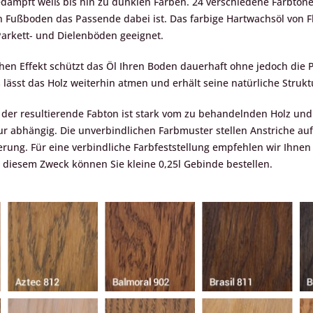
dämpft weiß bis hin zu dunklen Farben. 24 verschiedene Farbtöne
n Fußboden das Passende dabei ist. Das farbige Hartwachsöl von Fl
 Parkett- und Dielenböden geeignet.
en Effekt schützt das Öl Ihren Boden dauerhaft ohne jedoch die 
 lässt das Holz weiterhin atmen und erhält seine natürliche Strukt
, der resultierende Fabton ist stark vom zu behandelnden Holz un
r abhängig. Die unverbindlichen Farbmuster stellen Anstriche auf
erung. Für eine verbindliche Farbfeststellung empfehlen wir Ihnen
 diesem Zweck können Sie kleine 0,25l Gebinde bestellen.