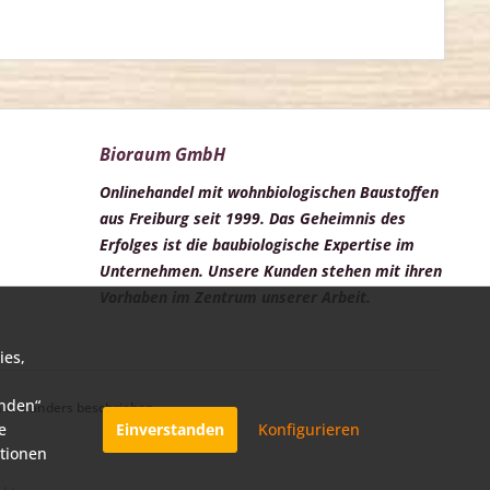
Bioraum GmbH
Onlinehandel mit wohnbiologischen Baustoffen
aus Freiburg seit 1999. Das Geheimnis des
Erfolges ist die baubiologische Expertise im
Unternehmen. Unsere Kunden stehen mit ihren
Vorhaben im Zentrum unserer Arbeit.
ies,
anden“
cht anders beschrieben
e
Einverstanden
Konfigurieren
ationen