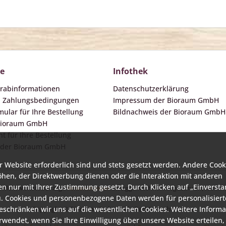
ce
Infothek
orabinformationen
Datenschutzerklärung
d Zahlungsbedingungen
Impressum der Bioraum GmbH
ular für Ihre Bestellung
Bildnachweis der Bioraum GmbH
 Bioraum GmbH
t für Ihre Bestellung
 der Bioraum GmbH
r Website erforderlich sind und stets gesetzt werden. Andere Cook
öhen, der Direktwerbung dienen oder die Interaktion mit anderen
n nur mit Ihrer Zustimmung gesetzt. Durch Klicken auf „Einverst
zl. Mehrwertsteuer zzgl.
Versandkosten
und ggf. Nachnahmegebühren, wenn ni
. Cookies und personenbezogene Daten werden für personalisiert
Copyright © Bioraum GmbH - Alle Rechte vorbehalten.
beschränken wir uns auf die wesentlichen Cookies. Weitere Inform
wendet, wenn Sie Ihre Einwilligung über unsere Website erteilen,