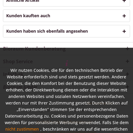
Ähnliche Artikel
Kunden kauften auch
Kunden haben sich ebenfalls angesehen
Bioraum Kundenberatung
Shop Service
Wir nutzen Cookies, die für den technischen Betrieb der
Infothek
Website erforderlich sind und stets gesetzt werden. Andere
Cookies, die den Komfort bei der Benutzung dieser Website
Bioraum GmbH
erhöhen, der Direktwerbung dienen oder die Interaktion mit
anderen Websites und sozialen Netzwerken vereinfachen,
werden nur mit Ihrer Zustimmung gesetzt. Durch Klicken auf
* Alle Preise inkl. gesetzl. Mehrwertsteuer zzgl.
Versandkosten
und ggf.
„Einverstanden“ stimmen Sie der entsprechenden
Nachnahmegebühren, wenn nicht anders beschrieben
Datenverarbeitung zu. Cookies und personenbezogene Daten
Rechtliche Vorabinformationen
werden für personalisierte Werbung verwendet. Falls Sie dem
nicht zustimmen
, beschränken wir uns auf die wesentlichen
Versand- und Zahlungsbedingungen