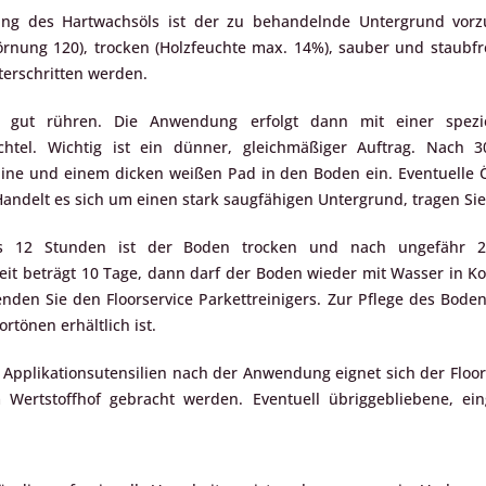
g des Hartwachsöls ist der zu behandelnde Untergrund vorzube
örnung 120), trocken (Holzfeuchte max. 14%), sauber und staubfre
nterschritten werden.
 gut rühren. Die Anwendung erfolgt dann mit einer spez
chtel. Wichtig ist ein dünner, gleichmäßiger Auftrag. Nach 
ne und einem dicken weißen Pad in den Boden ein. Eventuelle Ö
andelt es sich um einen stark saugfähigen Untergrund, tragen Sie
 12 Stunden ist der Boden trocken und nach ungefähr 2 b
it beträgt 10 Tage, dann darf der Boden wieder mit Wasser in 
enden Sie den Floorservice Parkettreinigers. Zur Pflege des Boden
ortönen erhältlich ist.
Applikationsutensilien nach der Anwendung eignet sich der Floorse
 Wertstoffhof gebracht werden. Eventuell übriggebliebene, ei