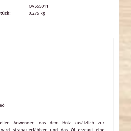
OV555011
Stück:
0.275 kg
eöl
onellen Anwender, das dem Holz zusätzlich zur
d wird strapazierfähiger und das Öl erzeugt eine