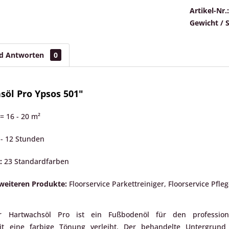
Artikel-Nr.:
Gewicht / 
nd Antworten
0
öl Pro Ypsos 501"
 = 16 - 20 m²
- 12 Stunden
:
23 Standardfarben
weiteren Produkte:
Floorservice Parkettreiniger, Floorservice Pfleg
lor Hartwachsöl Pro ist ein Fußbodenöl für den professi
keit eine farbige Tönung verleiht. Der behandelte Untergrun