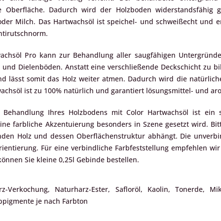
 Oberfläche. Dadurch wird der Holzboden widerstandsfähig g
 oder Milch. Das Hartwachsöl ist speichel- und schweißecht und e
Antirutschnorm.
wachsöl Pro kann zur Behandlung aller saugfähigen Untergründe
 und Dielenböden. Anstatt eine verschließende Deckschicht zu bild
nd lässt somit das Holz weiter atmen. Dadurch wird die natürlich
achsöl ist zu 100% natürlich und garantiert lösungsmittel- und ar
 Behandlung Ihres Holzbodens mit Color Hartwachsöl ist ein s
ine farbliche Akzentuierung besonders in Szene gesetzt wird. Bit
en Holz und dessen Oberflächenstruktur abhängt. Die unverbind
ientierung. Für eine verbindliche Farbfeststellung empfehlen wir
önnen Sie kleine 0,25l Gebinde bestellen.
rz-Verkochung, Naturharz-Ester, Safloröl, Kaolin, Tonerde, Mi
rbpigmente je nach Farbton