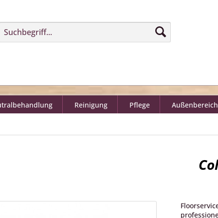
tralbehandlung
Reinigung
Pflege
Außenbereich
Co
Floorservic
profession