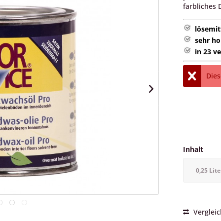
farbliches 
lösemit
sehr ho
in 23 v
Dies
Inhalt
0,25 Lite
Verglei