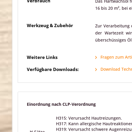
Verbrauch
Das Hartwachsöl fü
16 bis 20 m², bei 
Werkzeug & Zubehör
Zur Verarbeitung 
der Wartezeit wi
überschüssiges Öl
Weitere Links
Fragen zum Arti
Verfügbare Downloads:
Download Techni
Einordnung nach CLP-Verordnung
H315: Verursacht Hautreizungen.
H317: Kann allergische Hautreaktione
H319: Verursacht schwere Augenreizu
H-Sätze