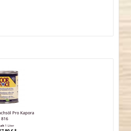
achsöl Pro Kapora
816
halt
1 Liter
57,90 € *