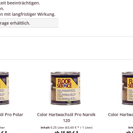
eit beeinträchtigen.
en.
n mit langfristiger Wirkung.
rage erhältlich.
öl Pro Polar
Color Hartwachsöl Pro Narvik
Color Hartw
120
iter
Inhalt
0.25 Liter
(63,60 € * / 1 Liter)
In
 € *
ab 15,90 € *
ab 